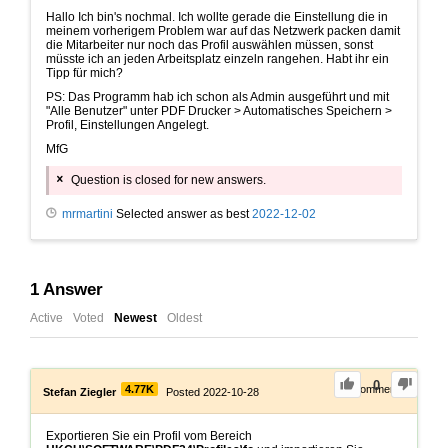
Hallo Ich bin's nochmal. Ich wollte gerade die Einstellung die in
meinem vorherigem Problem war auf das Netzwerk packen damit
die Mitarbeiter nur noch das Profil auswählen müssen, sonst
müsste ich an jeden Arbeitsplatz einzeln rangehen. Habt ihr ein
Tipp für mich?
PS: Das Programm hab ich schon als Admin ausgeführt und mit
"Alle Benutzer" unter PDF Drucker > Automatisches Speichern >
Profil, Einstellungen Angelegt.
MfG
Question is closed for new answers.
mrmartini
Selected answer as best
2022-12-02
1
Answer
Active
Voted
Newest
Oldest
0
4.77K
3
Comments
Stefan Ziegler
Posted 2022-10-28
Exportieren Sie ein Profil vom Bereich