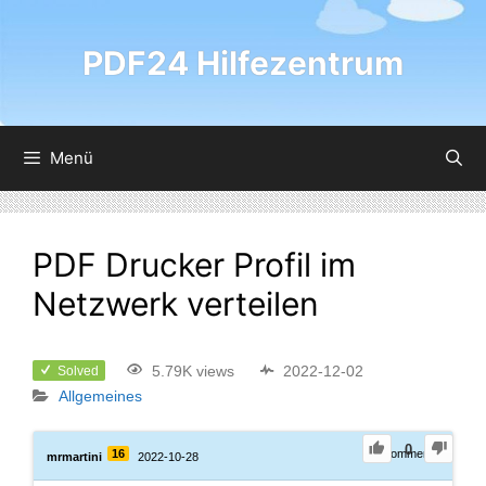
PDF24 Hilfezentrum
Menü
PDF Drucker Profil im
Netzwerk verteilen
5.79K views
2022-12-02
Solved
Allgemeines
0
16
0
Comments
mrmartini
2022-10-28