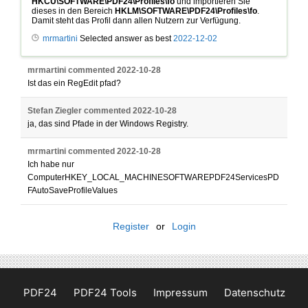
HKCU\SOFTWARE\PDF24\Profiles\fo
und importieren Sie
dieses in den Bereich
HKLM\SOFTWARE\PDF24\Profiles\fo
.
Damit steht das Profil dann allen Nutzern zur Verfügung.
mrmartini
Selected answer as best
2022-12-02
mrmartini
commented
2022-10-28
Ist das ein RegEdit pfad?
Stefan Ziegler
commented
2022-10-28
ja, das sind Pfade in der Windows Registry.
mrmartini
commented
2022-10-28
Ich habe nur
ComputerHKEY_LOCAL_MACHINESOFTWAREPDF24ServicesPD
FAutoSaveProfileValues
Register
or
Login
PDF24
PDF24 Tools
Impressum
Datenschutz