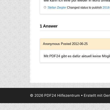
wie kann ich eine pdf wieder in word umw
Stefan Ziegler
Changed status to publish
2018
1
Answer
Anonymous
Posted 2012-06-25
Mit PDF24 gibt es dafür aktuell keine Mögli
© 2026 PDF24 Hilfezentrum
• Erstellt mit
Gen