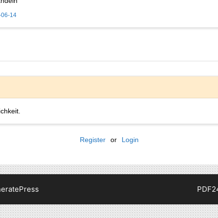
andeln
-06-14
chkeit.
Register
or
Login
eratePress
PDF2