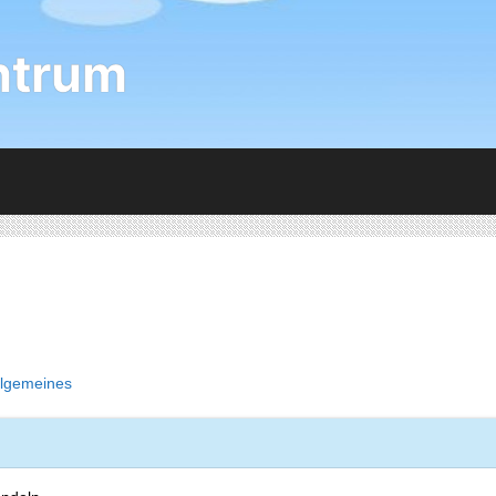
ntrum
llgemeines