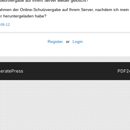
wortvergabe auf Ihrem Server wieder gelöscht?
ahmen der Online-Schutzvergabe auf Ihrem Server, nachdem ich mein
er heruntergeladen habe?
-06-12
Register
or
Login
eratePress
PDF2