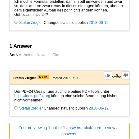
Ich möchte Formular erstellen, dann in pdf umwandeln und zwar
so, dass andere zwar etwas in dieses eintragen können, aber an
dem eigentlichen Aufbau des pdf nichts ändern können.
Geht das mit pdf24?
Stefan Ziegler
Changed status to publish
2018-06-12
1
Answer
Active
Voted
Newest
Oldest
0
4.77K
0
Comments
Stefan Ziegler
Posted 2018-06-12
Der PDF24 Creator und auch die online PDF Tools unter
https://tools.pdf24.org
können eine solche Bearbeitung bisher
nicht vornehmen.
Stefan Ziegler
Changed status to publish
2018-06-12
You are viewing 1 out of 1 answers, click here to view all
answers.