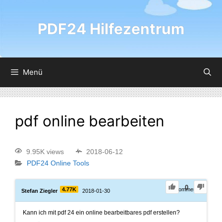
PDF24 Hilfezentrum
Menü
pdf online bearbeiten
9.95K views
2018-06-12
PDF24 Online Tools
0
4.77K
0
Comments
Stefan Ziegler
2018-01-30
Kann ich mit pdf 24 ein online bearbeitbares pdf erstellen?