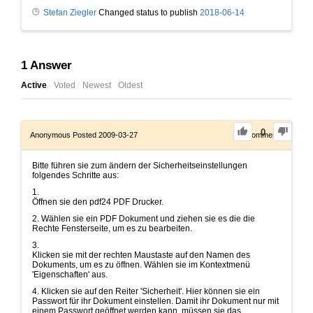
Stefan Ziegler
Changed status to publish
2018-06-14
1
Answer
Active
Voted
Newest
Oldest
0
Anonymous
Posted 2009-03-27
0
Comments
Bitte führen sie zum ändern der Sicherheitseinstellungen
folgendes Schritte aus:
1.
Öffnen sie den pdf24 PDF Drucker.
2. Wählen sie ein PDF Dokument und ziehen sie es die die
Rechte Fensterseite, um es zu bearbeiten.
3.
Klicken sie mit der rechten Maustaste auf den Namen des
Dokuments, um es zu öffnen. Wählen sie im Kontextmenü
'Eigenschaften' aus.
4. Klicken sie auf den Reiter 'Sicherheit'. Hier können sie ein
Passwort für ihr Dokument einstellen. Damit ihr Dokument nur mit
einem Passwort geöffnet werden kann, müssen sie das