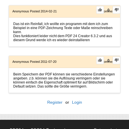
0
Anonymous
Posted 2014-02-21
0
Comments
Das ist ein Reinfall, ich wollte ein programm mit dem ich zum
Beispiel in eine PDF-Zeichnung Texte oder Maße reinschreiben
kann.
Dies funktioniert leider nicht dem PDF 24 Creator 6.3.2 und aus
diesem Grund werde ich es wieder deinstallieren
0
Anonymous
Posted 2011-07-20
0
Comments
Beim Speichern der PDF können sie verschiedene Einstellungen
angeben. z.b. können sie die Auflösung verringern oder sie
können einfach die Eigenschaft optimiert für auf Bildschirm oder
Default setzen. Das sollte die Größe verringern.
Register
or
Login