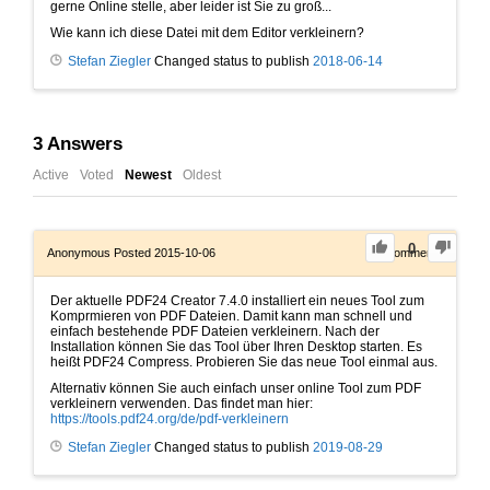
gerne Online stelle, aber leider ist Sie zu groß...
Wie kann ich diese Datei mit dem Editor verkleinern?
Stefan Ziegler
Changed status to publish
2018-06-14
3
Answers
Active
Voted
Newest
Oldest
0
Anonymous
Posted 2015-10-06
0
Comments
Der aktuelle PDF24 Creator 7.4.0 installiert ein neues Tool zum
Komprmieren von PDF Dateien. Damit kann man schnell und
einfach bestehende PDF Dateien verkleinern. Nach der
Installation können Sie das Tool über Ihren Desktop starten. Es
heißt PDF24 Compress. Probieren Sie das neue Tool einmal aus.
Alternativ können Sie auch einfach unser online Tool zum PDF
verkleinern verwenden. Das findet man hier:
https://tools.pdf24.org/de/pdf-verkleinern
Stefan Ziegler
Changed status to publish
2019-08-29