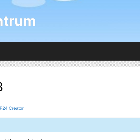
ntrum
3
F24 Creator