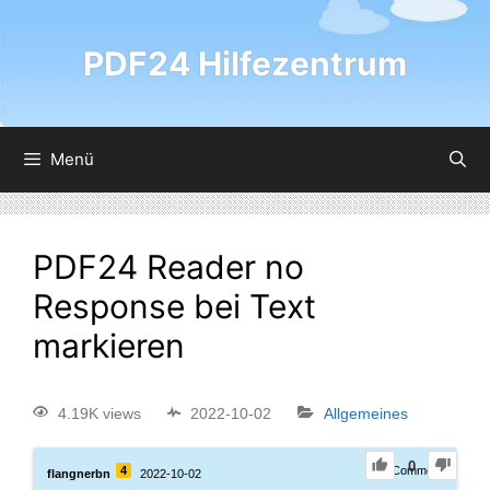
PDF24 Hilfezentrum
Menü
PDF24 Reader no
Response bei Text
markieren
4.19K views
2022-10-02
Allgemeines
0
4
1
Comment
flangnerbn
2022-10-02