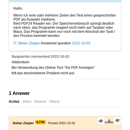
Hallo,
Wenn ich eine oder mehrere Zeilen des Text eines gespeicherten
PDF als Auswahl markiere,
friert PDF24 Reader ein. Der Speicherverbrauch springt deutlich
nach oben, das Programm reagiert nicht mehr auf Tastatur oder
Maus. Das Programm kann nur noch mit dem Abschuß der Task /
des Prozess beendet werden.
Stefan Ziegler
Answered question
2022-10-02
flangnerbn
commented
2022-10-02
Addendum:
Bei Verwendung des Online Tool "Als PDF Anzeigen"
tritt das beschriebene Problem nicht auf.
1
Answer
Active
Voted
Newest
Oldest
0
4.77K
0
Comments
Stefan Ziegler
Posted 2022-10-02