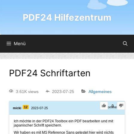
PDF24 Hilfezentrum
Menü
PDF24 Schriftarten
3.61K views
2023-07-25
Allgemeines
0
12
0
Comments
micki
2023-07-25
Ich möchte in der PDF24 Toolbox ein PDF bearbeiten und mit
japanischer Schrift speichern.
Wir haben es mit MS Reference Sans getestet hier wird nichts