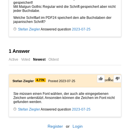
gespeichert!
Mit Malgun Gothic Regular wird die Schrift gespeichert aber nicht
jeder Buchstabe.
Welche Schriftart im PDF24 speichert den alle Buchstaben der
japanischen Schrift?
Stefan Ziegler
Answered question
2023-07-25
1
Answer
Active
Voted
Newest
Oldest
0
4.77K
0
Comments
Stefan Ziegler
Posted 2023-07-25
Sie müssen einen Font wählen, der auch alle eingegebenen
Zeichen unterstützt. Ansonsten können die Zeichen im Font nicht
gefunden werden.
Stefan Ziegler
Answered question
2023-07-25
Register
or
Login