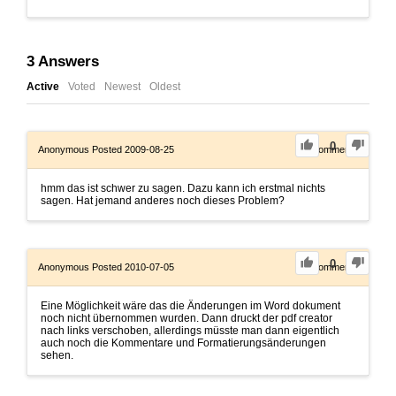
3
Answers
Active
Voted
Newest
Oldest
0
Anonymous
Posted 2009-08-25
0
Comments
hmm das ist schwer zu sagen. Dazu kann ich erstmal nichts
sagen. Hat jemand anderes noch dieses Problem?
0
Anonymous
Posted 2010-07-05
0
Comments
Eine Möglichkeit wäre das die Änderungen im Word dokument
noch nicht übernommen wurden. Dann druckt der pdf creator
nach links verschoben, allerdings müsste man dann eigentlich
auch noch die Kommentare und Formatierungsänderungen
sehen.