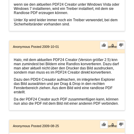
wenn sie den aktuellen PDF24 Creator unter Windows Vista oder
Windows 7 installieren, wird ein Treiber installiert, mit dem sie
Randlose PDF erzeugen können.
Unter Xp wird leider immer noch ein Treiber verwendet, bei dem
Sicherheitsränder vorhanden sind.
0
Anonymous
Posted 2009-10-01
0
Comments
Halo, mit dem aktuellen PDF24 Creator (Version größer 2.5) knn
man zumindest bei Bildern eine Randlos konvertieren. Dazu darf
man aber aktuell nicht über den Drucker das Bild ausdrucken,
sondern man muss es im PDF24 Creator direkt konvertieren.
Dazu den PDf24 Creaator aufmachen, im integrierten Explorer
das Bild auswählen und per Drag & Drop in den rechten
Fensterbereich ziehen. Aus dem Bild wird eine randlose PDF
erstellt.
Da der PDF24 Creator auch PDF zusammenfügen kann, können
nun also die PDF mit dem Bild mit einer anderen PDF verbinden.
0
Anonymous
Posted 2009-08-25
0
Comments