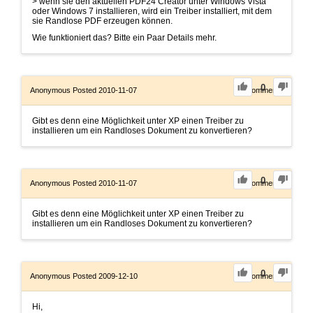
> wenn sie den aktuellen PDF24 Creator unter Windows Vista
oder Windows 7 installieren, wird ein Treiber installiert, mit dem
sie Randlose PDF erzeugen können.
Wie funktioniert das? Bitte ein Paar Details mehr.
0
Anonymous
Posted 2010-11-07
0
Comments
Gibt es denn eine Möglichkeit unter XP einen Treiber zu
installieren um ein Randloses Dokument zu konvertieren?
0
Anonymous
Posted 2010-11-07
0
Comments
Gibt es denn eine Möglichkeit unter XP einen Treiber zu
installieren um ein Randloses Dokument zu konvertieren?
0
Anonymous
Posted 2009-12-10
0
Comments
Hi,