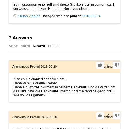
Beim erzeugen einer pdf sind diese Grafiken jetzt mit einem ca. 1
cm weissen rand zum Rand der Seite versehen.
Stefan Ziegler
Changed status to publish
2018-06-14
7
Answers
Active
Voted
Newest
Oldest
0
Anonymous
Posted 2016-09-20
0
Comments
Also es funktioniert definitiv nicht.
Habe Win7. Aktuelle Treiber.
Habe ein Word-Dokument mit einem Deckblatt.. und da wird nicht
das Bild..bzw. die Deckblatt-Hintergrundfarbe randlos gedruckt..!!
Wie soll das gehen?
0
Anonymous
Posted 2016-06-18
0
Comments