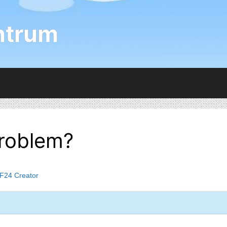
ntrum
problem?
F24 Creator