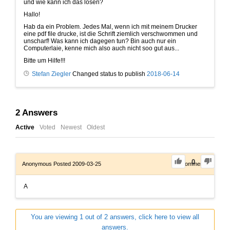
und wie kann ich das lösen?
Hallo!
Hab da ein Problem. Jedes Mal, wenn ich mit meinem Drucker
eine pdf file drucke, ist die Schrift ziemlich verschwommen und
unscharf! Was kann ich dagegen tun? Bin auch nur ein
Computerlaie, kenne mich also auch nicht soo gut aus...
Bitte um Hilfe!!!
Stefan Ziegler
Changed status to publish
2018-06-14
2
Answers
Active
Voted
Newest
Oldest
0
Anonymous
Posted 2009-03-25
0
Comments
A
You are viewing 1 out of 2 answers, click here to view all
answers.