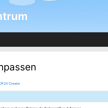
ntrum
anpassen
DF24 Creator