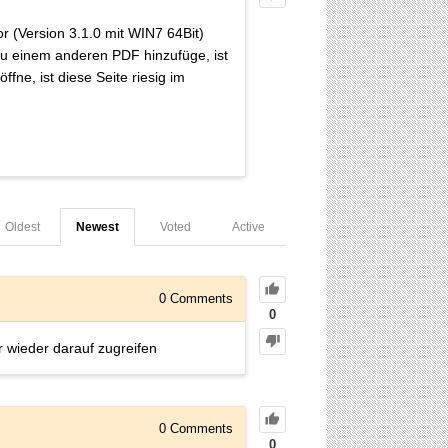
 (Version 3.1.0 mit WIN7 64Bit)
zu einem anderen PDF hinzufüge, ist
fne, ist diese Seite riesig im
Oldest
Newest
Voted
Active
0
Comments
0
 wieder darauf zugreifen
0
Comments
0