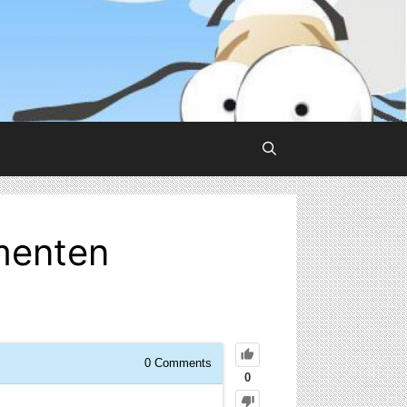
menten
0
Comments
0