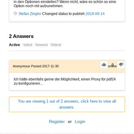
in den Optionen einstellen? Wenn nicht, wäre es schön so eine
Option noch mit aufzunehmen.
Stefan Ziegler
Changed status to publish
2018-06-14
2
Answers
Active
Voted
Newest
Oldest
0
Anonymous
Posted 2017-11-30
0
Comments
Ich hätte ebenfalls gerne die Möglichkeit, einen Proxy für pdf24
zu konfigurieren...
You are viewing 1 out of 2 answers, click here to view all
answers.
Register
or
Login