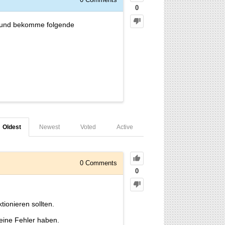
0
 und bekomme folgende
Oldest
Newest
Voted
Active
0
Comments
0
ionieren sollten.
leine Fehler haben.