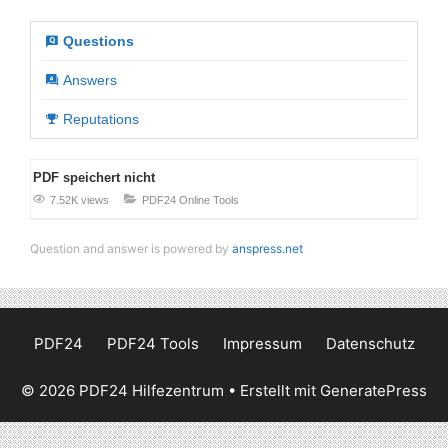
Questions
Answers
Reputations
PDF speichert nicht
7.52K views
PDF24 Online Tools
Question and answer is powered by
anspress.net
PDF24
PDF24 Tools
Impressum
Datenschutz
© 2026 PDF24 Hilfezentrum
• Erstellt mit
GeneratePress