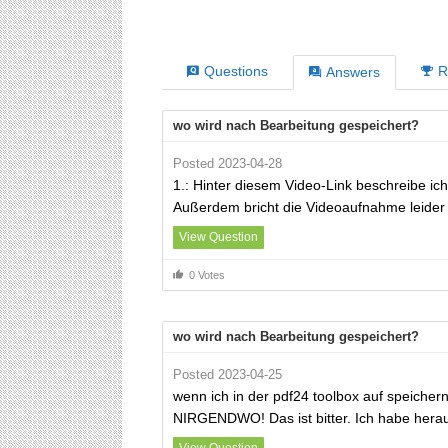
Questions
R
Answers
wo wird nach Bearbeitung gespeichert?
Posted 2023-04-28
1.: Hinter diesem Video-Link beschreibe ich
Außerdem bricht die Videoaufnahme leider 
View Question
0 Votes
wo wird nach Bearbeitung gespeichert?
Posted 2023-04-25
wenn ich in der pdf24 toolbox auf speichern
NIRGENDWO! Das ist bitter. Ich habe herau