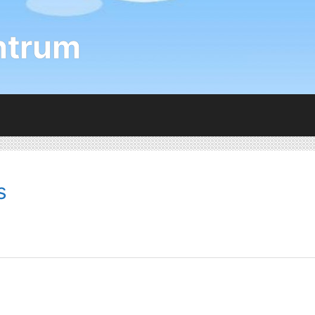
ntrum
s