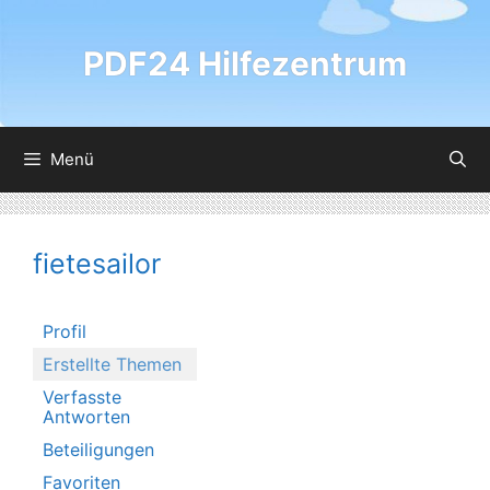
Zum
Inhalt
PDF24 Hilfezentrum
springen
Menü
fietesailor
Profil
Erstellte Themen
Verfasste
Antworten
Beteiligungen
Favoriten