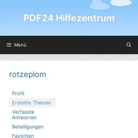
Zum
Inhalt
PDF24 Hilfezentrum
springen
Menü
rotzeplom
Profil
Erstellte Themen
Verfasste
Antworten
Beteiligungen
Favoriten