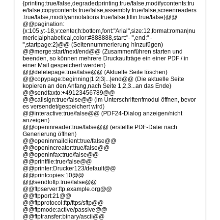
{printing:true/false,degradedprinting:true/false,modifycontents:tru
e/false,copycontents:true/false,assembly:true/false,screenreaders
:true/false,modifyannotations:true/false,fillin:true/false}@@
@@pagination:
{x:105,y:-18,v:center,h:bottom,font:"Arial",size:12,format:roman|nu
meric|alphabetical,color:#888888,start:"- ",end:" -
",startpage:2}@@ (Seitennummerierung hinzufügen)
@@merge:start/next/end@@ (Zusammenführen starten und
beenden, so können mehrere Druckaufträge ein einer PDF / in
einer Mail gespeichert werden)
@@deletepage:true/false@@ (Aktuelle Seite löschen)
@@copypage:beginning|1|2|3|...|end@@ (Die aktuelle Seite
kopieren an den Anfang,nach Seite 1,2,3...an das Ende)
@@sendfaxto:+49123456789@@
@@callsign:true/false@@ (im Unterschriftenfmodul öffnen, bevor
es versendet/gespeichert wird)
@@interactive:true/false@@ (PDF24-Dialog anzeigen/nicht
anzeigen)
@@openinreader:true/false@@ (erstellte PDF-Datei nach
Generierung öffnen)
@@openinmailclient:true/false@@
@@openincreator:true/false@@
@@openinfax:true/false@@
@@printfile:true/false@@
@@printer:Drucker123/default@@
@@printcopies:10@@
@@sendtoftp:true/false@@
@@ftpserver:ftp.example.org@@
@@ftpport:21@@
@@ftpprotocol:ftp/ftps/sftp@@
@@ftpmode:active/passive@@
@@ftptransfer:binary/ascii@@