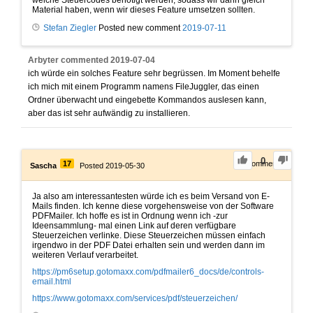
welche Steuercodes benötigt werden, sodass wir dann gleich
Material haben, wenn wir dieses Feature umsetzen sollten.
Stefan Ziegler
Posted new comment
2019-07-11
Arbyter
commented
2019-07-04
ich würde ein solches Feature sehr begrüssen. Im Moment behelfe
ich mich mit einem Programm namens FileJuggler, das einen
Ordner überwacht und eingebette Kommandos auslesen kann,
aber das ist sehr aufwändig zu installieren.
0
17
0
Comments
Sascha
Posted 2019-05-30
Ja also am interessantesten würde ich es beim Versand von E-
Mails finden. Ich kenne diese vorgehensweise von der Software
PDFMailer. Ich hoffe es ist in Ordnung wenn ich -zur
Ideensammlung- mal einen Link auf deren verfügbare
Steuerzeichen verlinke. Diese Steuerzeichen müssen einfach
irgendwo in der PDF Datei erhalten sein und werden dann im
weiteren Verlauf verarbeitet.
https://pm6setup.gotomaxx.com/pdfmailer6_docs/de/controls-
email.html
https://www.gotomaxx.com/services/pdf/steuerzeichen/