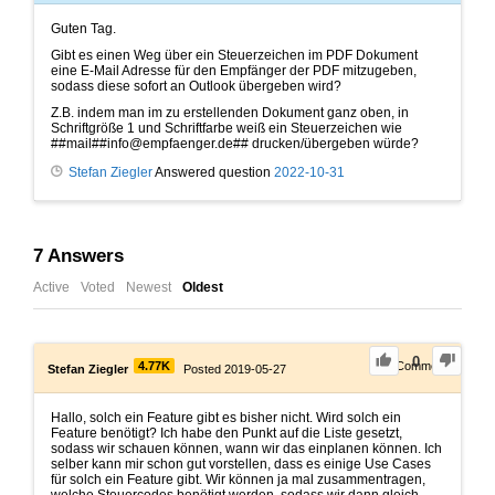
Guten Tag.
Gibt es einen Weg über ein Steuerzeichen im PDF Dokument
eine E-Mail Adresse für den Empfänger der PDF mitzugeben,
sodass diese sofort an Outlook übergeben wird?
Z.B. indem man im zu erstellenden Dokument ganz oben, in
Schriftgröße 1 und Schriftfarbe weiß ein Steuerzeichen wie
##mail##info@empfaenger.de## drucken/übergeben würde?
Stefan Ziegler
Answered question
2022-10-31
7
Answers
Active
Voted
Newest
Oldest
0
4.77K
1
Comment
Stefan Ziegler
Posted 2019-05-27
Hallo, solch ein Feature gibt es bisher nicht. Wird solch ein
Feature benötigt? Ich habe den Punkt auf die Liste gesetzt,
sodass wir schauen können, wann wir das einplanen können. Ich
selber kann mir schon gut vorstellen, dass es einige Use Cases
für solch ein Feature gibt. Wir können ja mal zusammentragen,