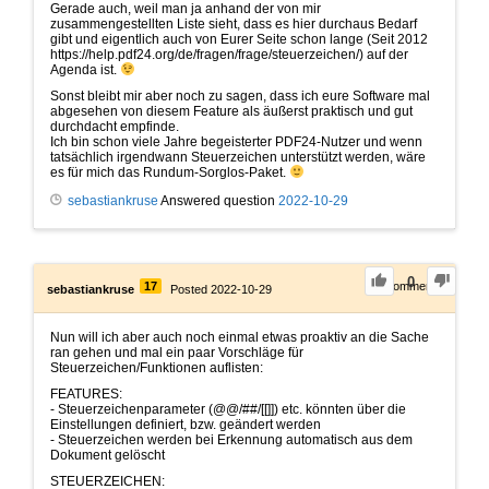
Gerade auch, weil man ja anhand der von mir
zusammengestellten Liste sieht, dass es hier durchaus Bedarf
gibt und eigentlich auch von Eurer Seite schon lange (Seit 2012
https://help.pdf24.org/de/fragen/frage/steuerzeichen/) auf der
Agenda ist.
Sonst bleibt mir aber noch zu sagen, dass ich eure Software mal
abgesehen von diesem Feature als äußerst praktisch und gut
durchdacht empfinde.
Ich bin schon viele Jahre begeisterter PDF24-Nutzer und wenn
tatsächlich irgendwann Steuerzeichen unterstützt werden, wäre
es für mich das Rundum-Sorglos-Paket.
sebastiankruse
Answered question
2022-10-29
0
17
0
Comments
sebastiankruse
Posted 2022-10-29
Nun will ich aber auch noch einmal etwas proaktiv an die Sache
ran gehen und mal ein paar Vorschläge für
Steuerzeichen/Funktionen auflisten:
FEATURES:
- Steuerzeichenparameter (@@/##/[[]]) etc. könnten über die
Einstellungen definiert, bzw. geändert werden
- Steuerzeichen werden bei Erkennung automatisch aus dem
Dokument gelöscht
STEUERZEICHEN: