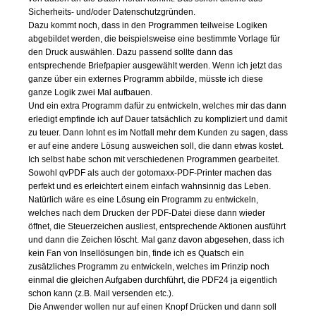
Sicherheits- und/oder Datenschutzgründen.
Dazu kommt noch, dass in den Programmen teilweise Logiken
abgebildet werden, die beispielsweise eine bestimmte Vorlage für
den Druck auswählen. Dazu passend sollte dann das
entsprechende Briefpapier ausgewählt werden. Wenn ich jetzt das
ganze über ein externes Programm abbilde, müsste ich diese
ganze Logik zwei Mal aufbauen.
Und ein extra Programm dafür zu entwickeln, welches mir das dann
erledigt empfinde ich auf Dauer tatsächlich zu kompliziert und damit
zu teuer. Dann lohnt es im Notfall mehr dem Kunden zu sagen, dass
er auf eine andere Lösung ausweichen soll, die dann etwas kostet.
Ich selbst habe schon mit verschiedenen Programmen gearbeitet.
Sowohl qvPDF als auch der gotomaxx-PDF-Printer machen das
perfekt und es erleichtert einem einfach wahnsinnig das Leben.
Natürlich wäre es eine Lösung ein Programm zu entwickeln,
welches nach dem Drucken der PDF-Datei diese dann wieder
öffnet, die Steuerzeichen ausliest, entsprechende Aktionen ausführt
und dann die Zeichen löscht. Mal ganz davon abgesehen, dass ich
kein Fan von Insellösungen bin, finde ich es Quatsch ein
zusätzliches Programm zu entwickeln, welches im Prinzip noch
einmal die gleichen Aufgaben durchführt, die PDF24 ja eigentlich
schon kann (z.B. Mail versenden etc.).
Die Anwender wollen nur auf einen Knopf Drücken und dann soll