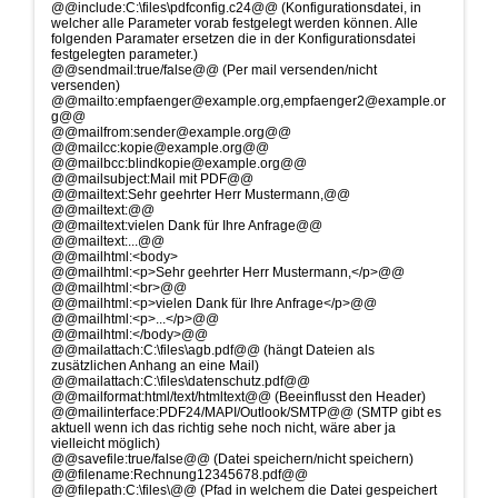
@@include:C:\files\pdfconfig.c24@@ (Konfigurationsdatei, in
welcher alle Parameter vorab festgelegt werden können. Alle
folgenden Paramater ersetzen die in der Konfigurationsdatei
festgelegten parameter.)
@@sendmail:true/false@@ (Per mail versenden/nicht
versenden)
@@mailto:empfaenger@example.org,empfaenger2@example.or
g@@
@@mailfrom:sender@example.org@@
@@mailcc:kopie@example.org@@
@@mailbcc:blindkopie@example.org@@
@@mailsubject:Mail mit PDF@@
@@mailtext:Sehr geehrter Herr Mustermann,@@
@@mailtext:@@
@@mailtext:vielen Dank für Ihre Anfrage@@
@@mailtext:...@@
@@mailhtml:<body>
@@mailhtml:<p>Sehr geehrter Herr Mustermann,</p>@@
@@mailhtml:<br>@@
@@mailhtml:<p>vielen Dank für Ihre Anfrage</p>@@
@@mailhtml:<p>...</p>@@
@@mailhtml:</body>@@
@@mailattach:C:\files\agb.pdf@@ (hängt Dateien als
zusätzlichen Anhang an eine Mail)
@@mailattach:C:\files\datenschutz.pdf@@
@@mailformat:html/text/htmltext@@ (Beeinflusst den Header)
@@mailinterface:PDF24/MAPI/Outlook/SMTP@@ (SMTP gibt es
aktuell wenn ich das richtig sehe noch nicht, wäre aber ja
vielleicht möglich)
@@savefile:true/false@@ (Datei speichern/nicht speichern)
@@filename:Rechnung12345678.pdf@@
@@filepath:C:\files\@@ (Pfad in welchem die Datei gespeichert