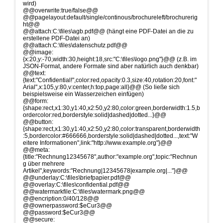
wird)
@@overwrite:true/false@@
@@pagelayout:default/single/continous/brochureleft/brochurerig
ht@@
@@attach:C:\files\agb.pdf@@ (hängt eine PDF-Datei an die zu
erstellene PDF-Datei an)
@@attach:C:\files\datenschutz.pdf@@
@@image:
{x:20,y:-70,width:30,height:18,src:"C:\files\logo.png"}@@ (z.B. im
JSON-Format, andere Formate sind aber natürlich auch denkbar)
@@text:
{text:"Confidential!",color:red,opacity:0.3,size:40,rotation:20,font:"
Arial",x:105,y:80,v:center,h:top,page:all}@@ (So ließe sich
beispielsweise ein Wasserzeichen einfügen)
@@form:
{shape:rect,x1:30,y1:40,x2:50,y2:80,color:green,borderwidth:1.5,b
ordercolor:red,borderstyle:solid|dashed|dotted...}@@
@@button:
{shape:rect,x1:30,y1:40,x2:50,y2:80,color:transparent,borderwidth
:5,bordercolor:#666666,borderstyle:solid|dashed|dotted...,text:"W
eitere Informationen",link:"http://www.example.org"}@@
@@meta:
{title:"Rechnung12345678",author:"example.org",topic:"Rechnun
g über mehrere
Artikel",keywords:"Rechnung|12345678|example.org|..."}@@
@@underlay:C:\files\briefpapier.pdf@@
@@overlay:C:\files\confidential.pdf@@
@@watermarkfile:C:\files\watermark.png@@
@@encription:0/40/128@@
@@ownerpassword:$eCur3@@
@@password:$eCur3@@
@@secure: