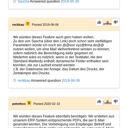
Sascha
Answered question
2019-05-30
0
7
0
Comments
reckbau
Posted 2019-06-06
Wir würden dieses Feature auch gern haben wollen.
Zu den von Sascha (über den Link) doch schon sehr vielfältigen
Parametern würde ich noch ein @@von xyz@firma.de@@
nutzen wollen, um eine Mail stellvertretend senden zu können,
sofern natürlich die Berechtigung dafür gegeben ist.
Weiterhin wäre es nützlich, wenn in der Textdatei, die den
Standard-Mailbody enthält, dynamische Felder enthalten sein
könnten, die zur Laufzeit ersetzt werden.
z.B. der Dateiname der Anlage, das Datum des Drucks, der
Zeitstempel des Drucks
reckbau
Answered question
2019-06-06
0
5
1
Comment
peterbos
Posted 2020-02-10
Wir würden dieses Feature ebenfalls benötigen. Wir erstellen aus
unserem ERP-System entsprechende PDFs, die per E-Mail
gesendet werden. Die Vorbelegung von Empfänger, Betreff und