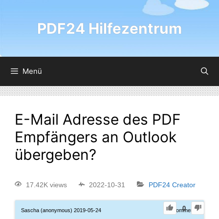
PDF24 Hilfezentrum
Menü
E-Mail Adresse des PDF
Empfängers an Outlook
übergeben?
17.42K views
2022-10-31
PDF24 Creator
0
Sascha (anonymous)
2019-05-24
0
Comments