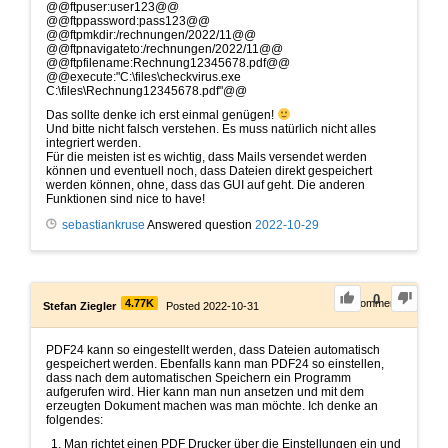
@@ftpuser:user123@@
@@ftppassword:pass123@@
@@ftpmkdir:/rechnungen/2022/11@@
@@ftpnavigateto:/rechnungen/2022/11@@
@@ftpfilename:Rechnung12345678.pdf@@
@@execute:"C:\files\checkvirus.exe
C:\files\Rechnung12345678.pdf"@@
Das sollte denke ich erst einmal genügen!
Und bitte nicht falsch verstehen. Es muss natürlich nicht alles
integriert werden.
Für die meisten ist es wichtig, dass Mails versendet werden
können und eventuell noch, dass Dateien direkt gespeichert
werden können, ohne, dass das GUI auf geht. Die anderen
Funktionen sind nice to have!
sebastiankruse
Answered question
2022-10-29
0
4.77K
2
Comments
Stefan Ziegler
Posted 2022-10-31
PDF24 kann so eingestellt werden, dass Dateien automatisch
gespeichert werden. Ebenfalls kann man PDF24 so einstellen,
dass nach dem automatischen Speichern ein Programm
aufgerufen wird. Hier kann man nun ansetzen und mit dem
erzeugten Dokument machen was man möchte. Ich denke an
folgendes:
Man richtet einen PDF Drucker über die Einstellungen ein und