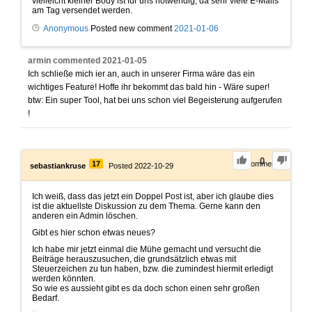
vielleicht kleiner Body ist für uns notwendig, da sehr viele E-Mails
am Tag versendet werden.
Anonymous
Posted new comment
2021-01-06
armin
commented
2021-01-05
Ich schließe mich ier an, auch in unserer Firma wäre das ein
wichtiges Feature! Hoffe ihr bekommt das bald hin - Wäre super!
btw: Ein super Tool, hat bei uns schon viel Begeisterung aufgerufen
!
0
17
0
Comments
sebastiankruse
Posted 2022-10-29
Ich weiß, dass das jetzt ein Doppel Post ist, aber ich glaube dies
ist die aktuellste Diskussion zu dem Thema. Gerne kann den
anderen ein Admin löschen.
Gibt es hier schon etwas neues?
Ich habe mir jetzt einmal die Mühe gemacht und versucht die
Beiträge herauszusuchen, die grundsätzlich etwas mit
Steuerzeichen zu tun haben, bzw. die zumindest hiermit erledigt
werden könnten.
So wie es aussieht gibt es da doch schon einen sehr großen
Bedarf.