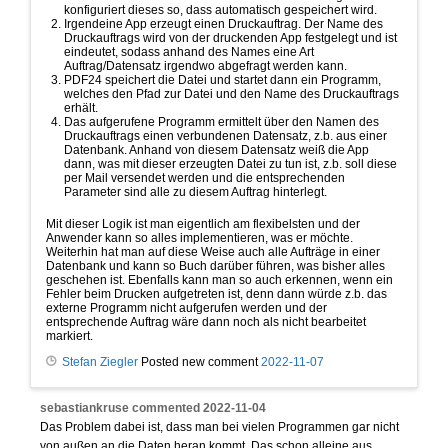
konfiguriert dieses so, dass automatisch gespeichert wird.
Irgendeine App erzeugt einen Druckauftrag. Der Name des
Druckauftrags wird von der druckenden App festgelegt und ist
eindeutet, sodass anhand des Names eine Art
Auftrag/Datensatz irgendwo abgefragt werden kann.
PDF24 speichert die Datei und startet dann ein Programm,
welches den Pfad zur Datei und den Name des Druckauftrags
erhält.
Das aufgerufene Programm ermittelt über den Namen des
Druckauftrags einen verbundenen Datensatz, z.b. aus einer
Datenbank. Anhand von diesem Datensatz weiß die App
dann, was mit dieser erzeugten Datei zu tun ist, z.b. soll diese
per Mail versendet werden und die entsprechenden
Parameter sind alle zu diesem Auftrag hinterlegt.
Mit dieser Logik ist man eigentlich am flexibelsten und der
Anwender kann so alles implementieren, was er möchte.
Weiterhin hat man auf diese Weise auch alle Aufträge in einer
Datenbank und kann so Buch darüber führen, was bisher alles
geschehen ist. Ebenfalls kann man so auch erkennen, wenn ein
Fehler beim Drucken aufgetreten ist, denn dann würde z.b. das
externe Programm nicht aufgerufen werden und der
entsprechende Auftrag wäre dann noch als nicht bearbeitet
markiert.
Stefan Ziegler
Posted new comment
2022-11-07
sebastiankruse
commented
2022-11-04
Das Problem dabei ist, dass man bei vielen Programmen gar nicht
von außen an die Daten heran kommt. Das schon alleine aus