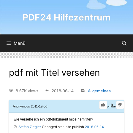
PDF24 Hilfezentrum
Menü
pdf mit Titel versehen
8.67K views
2018-06-14
Allgemeines
0
Anonymous
2011-12-06
0
Comments
wie versehe ich ein pdf-dokument mit einem titel?
Stefan Ziegler
Changed status to publish
2018-06-14