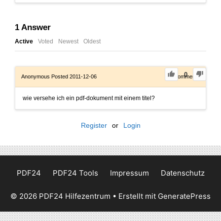
1
Answer
Active
Voted
Newest
Oldest
0
Anonymous
Posted 2011-12-06
0
Comments
wie versehe ich ein pdf-dokument mit einem titel?
Register
or
Login
PDF24
PDF24 Tools
Impressum
Datenschutz
© 2026 PDF24 Hilfezentrum
• Erstellt mit
GeneratePress