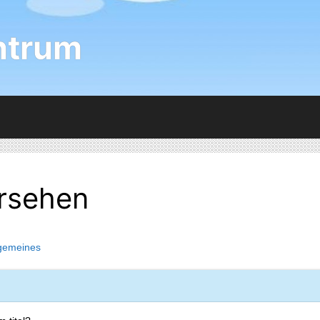
ntrum
ersehen
lgemeines