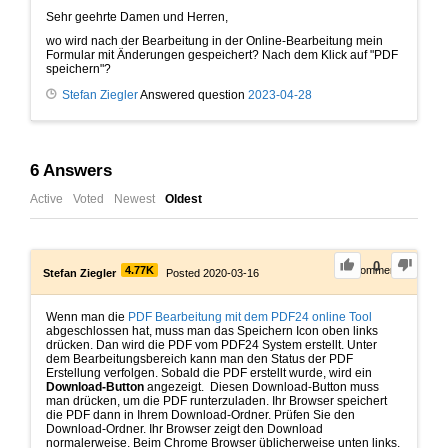
Sehr geehrte Damen und Herren,
wo wird nach der Bearbeitung in der Online-Bearbeitung mein
Formular mit Änderungen gespeichert? Nach dem Klick auf "PDF
speichern"?
Stefan Ziegler
Answered question
2023-04-28
6
Answers
Active
Voted
Newest
Oldest
0
4.77K
0
Comments
Stefan Ziegler
Posted 2020-03-16
Wenn man die
PDF Bearbeitung mit dem PDF24 online Tool
abgeschlossen hat, muss man das Speichern Icon oben links
drücken. Dan wird die PDF vom PDF24 System erstellt. Unter
dem Bearbeitungsbereich kann man den Status der PDF
Erstellung verfolgen. Sobald die PDF erstellt wurde, wird ein
Download-Button
angezeigt. Diesen Download-Button muss
man drücken, um die PDF runterzuladen. Ihr Browser speichert
die PDF dann in Ihrem Download-Ordner. Prüfen Sie den
Download-Ordner. Ihr Browser zeigt den Download
normalerweise. Beim Chrome Browser üblicherweise unten links.