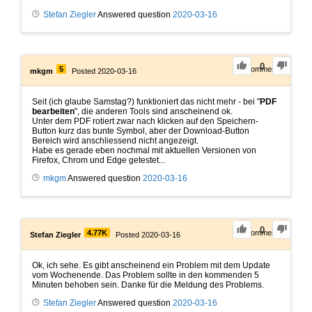
Stefan Ziegler
Answered question
2020-03-16
0
5
0
Comments
mkgm
Posted 2020-03-16
Seit (ich glaube Samstag?) funktioniert das nicht mehr - bei "
PDF
bearbeiten
", die anderen Tools sind anscheinend ok.
Unter dem PDF rotiert zwar nach klicken auf den Speichern-
Button kurz das bunte Symbol, aber der Download-Button
Bereich wird anschliessend nicht angezeigt.
Habe es gerade eben nochmal mit aktuellen Versionen von
Firefox, Chrom und Edge getestet...
mkgm
Answered question
2020-03-16
0
4.77K
0
Comments
Stefan Ziegler
Posted 2020-03-16
Ok, ich sehe. Es gibt anscheinend ein Problem mit dem Update
vom Wochenende. Das Problem sollte in den kommenden 5
Minuten behoben sein. Danke für die Meldung des Problems.
Stefan Ziegler
Answered question
2020-03-16