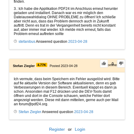
finden.
3.: Ich habe die Applikation PDF24 im Anschluss erneut herunter
geladen und installiert. Danach war es mir möglich den
Dateiauswahldialog OHNE PROBLEME zu öffnen! Ich schließe
aber nicht aus, dass das Problem dennoch auch in Zukunft
auftritt. Denn es trat in der Vergangenheit bereits nicht konstant
auf, aber immer mal wieder. Ich melde mich erneut, falls das
Problem erneut auftreten sollte
stefanibus
Answered question
2023-04-28
0
4.77K
0
Comments
Stefan Ziegler
Posted 2023-04-28
Ich vermute, dass beim Speichern ein Fehler ausgelöst wird. Bitte
auf fie aktuelle Version der Software aktualisieren, denn es gab
Verbesserungen in diesem Bereich. Eventuell klappt es dann ja
schon. Ansonsten mal F12 drücken und die DEV-Tools damit
öffnen und dort in die Console schauen, welche Fehler dort
angezeigt werden. Diese mit dann mitteilen, gerne auch per Mail
an forum@pdf24.org.
Stefan Ziegler
Answered question
2023-04-28
Register
or
Login