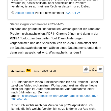
worden ist, das ist seltsam, aber soweit ich das Problem
verstehe, ist es auf meinem Rechner derzeit nur so lösbar.
Stefan Ziegler
Posted new comment
2023-04-25
Stefan Ziegler
commented
2023-04-25
Ich habe das gerade mit der aktuellen Version geprüft. Ich kann das
Problem nicht nachstellen. PDF in Chrome öffnen und dann in der
PDF24 Toolbox im Bearbeiten Tool. Dann Änderungen
vorgenommen und das Speichern Icon drücken. Dann öffnet sich
ein Dateiauswahldialog zum wählen eines Dateinamens, unter dem
dann auch gespeichert wird. Was mache ich anders?
0
10
0
Comments
stefanibus
Posted 2023-04-28
1.: Hinter diesem Video-Link beschreibe ich das Problem. Leider
zeigt das Video nicht meinen Workaround, weil mir dieser heute
nicht gelungen ist. Außerdem bricht die Videoaufnahme leider
nach 5 Minuten ab. Dennoch
anbei:
https://www.loom.com/share/c6ad49ab1fcc4e209024b73
26370adab
2.: PS: Ich suchte nach der Version der pdf24 Applikation. Ich
konnte die Info welche Version ich nutze leider in der App nicht