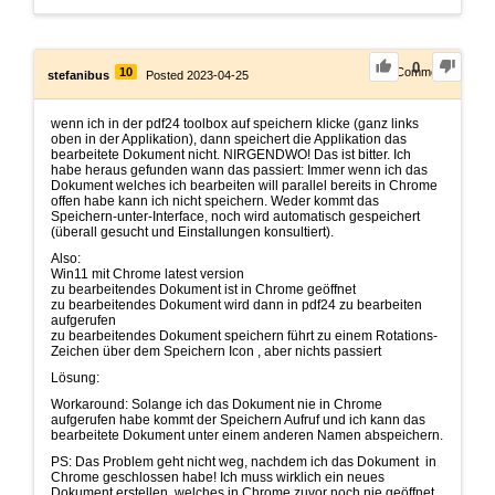
0
10
1
Comment
stefanibus
Posted 2023-04-25
wenn ich in der pdf24 toolbox auf speichern klicke (ganz links
oben in der Applikation), dann speichert die Applikation das
bearbeitete Dokument nicht. NIRGENDWO! Das ist bitter. Ich
habe heraus gefunden wann das passiert: Immer wenn ich das
Dokument welches ich bearbeiten will parallel bereits in Chrome
offen habe kann ich nicht speichern. Weder kommt das
Speichern-unter-Interface, noch wird automatisch gespeichert
(überall gesucht und Einstallungen konsultiert).
Also:
Win11 mit Chrome latest version
zu bearbeitendes Dokument ist in Chrome geöffnet
zu bearbeitendes Dokument wird dann in pdf24 zu bearbeiten
aufgerufen
zu bearbeitendes Dokument speichern führt zu einem Rotations-
Zeichen über dem Speichern Icon , aber nichts passiert
Lösung:
Workaround: Solange ich das Dokument nie in Chrome
aufgerufen habe kommt der Speichern Aufruf und ich kann das
bearbeitete Dokument unter einem anderen Namen abspeichern.
PS: Das Problem geht nicht weg, nachdem ich das Dokument in
Chrome geschlossen habe! Ich muss wirklich ein neues
Dokument erstellen, welches in Chrome zuvor noch nie geöffnet