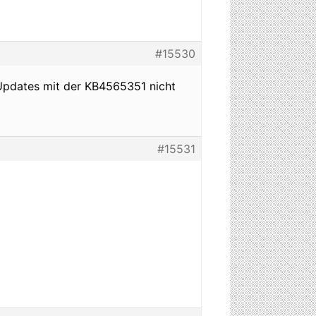
#15530
 Updates mit der KB4565351 nicht
#15531