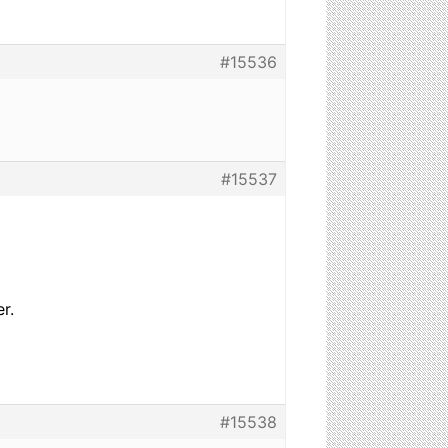
#15536
#15537
r.
#15538