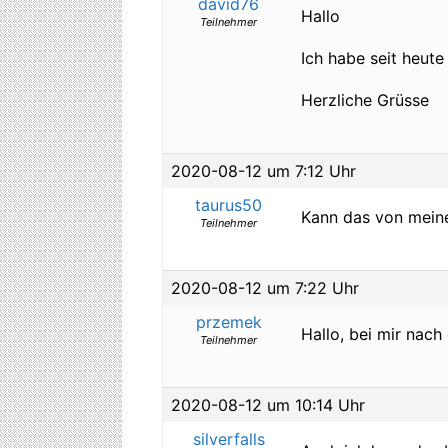
david76
Hallo
Teilnehmer
Ich habe seit heute
Herzliche Grüsse
2020-08-12 um 7:12 Uhr
taurus50
Kann das von meine
Teilnehmer
2020-08-12 um 7:22 Uhr
przemek
Hallo, bei mir nac
Teilnehmer
2020-08-12 um 10:14 Uhr
silverfalls