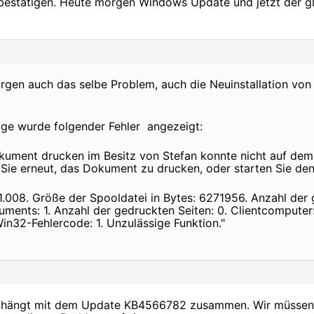
bestätigen. Heute morgen Windows Update und jetzt der gle
rgen auch das selbe Problem, auch die Neuinstallation vo
eige wurde folgender Fehler angezeigt:
ment drucken im Besitz von Stefan konnte nicht auf dem
Sie erneut, das Dokument zu drucken, oder starten Sie den
.008. Größe der Spooldatei in Bytes: 6271956. Anzahl der
uments: 1. Anzahl der gedruckten Seiten: 0. Clientcompute
n32-Fehlercode: 1. Unzulässige Funktion."
m hängt mit dem Update KB4566782 zusammen. Wir müssen 