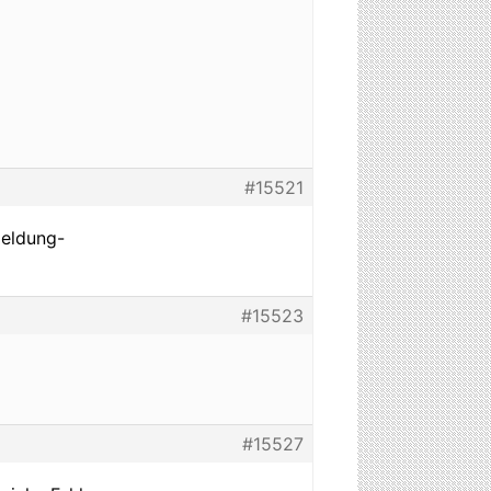
#15521
meldung-
#15523
#15527