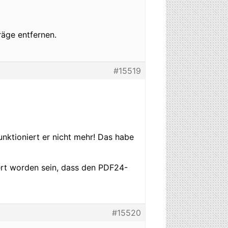
träge entfernen.
#15519
nktioniert er nicht mehr! Das habe
rt worden sein, dass den PDF24-
#15520