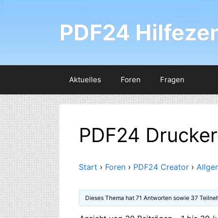
Zum
Inhalt
PDF24 Hilfeze
springen
Aktuelles
Foren
Fragen
PDF24 Drucker-
Start
›
Foren
›
PDF24 Creator
›
Allge
Dieses Thema hat 71 Antworten sowie 37 Teilne