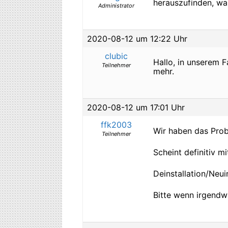
herauszufinden, wa
Administrator
2020-08-12 um 12:22 Uhr
clubic
Hallo, in unserem 
Teilnehmer
mehr.
2020-08-12 um 17:01 Uhr
ffk2003
Wir haben das Prob
Teilnehmer
Scheint definitiv
Deinstallation/Neui
Bitte wenn irgendw