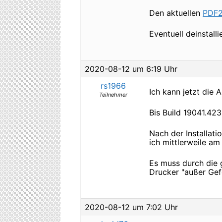
Den aktuellen
PDF2
Eventuell deinstall
2020-08-12 um 6:19 Uhr
rs1966
Ich kann jetzt die 
Teilnehmer
Bis Build 19041.423
Nach der Installat
ich mittlerweile am
Es muss durch die 
Drucker "außer Gef
2020-08-12 um 7:02 Uhr