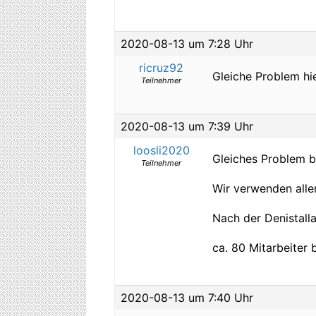
2020-08-13 um 7:28 Uhr
ricruz92
Gleiche Problem hie
Teilnehmer
2020-08-13 um 7:39 Uhr
loosli2020
Gleiches Problem be
Teilnehmer
Wir verwenden alle
Nach der Denistall
ca. 80 Mitarbeiter 
2020-08-13 um 7:40 Uhr