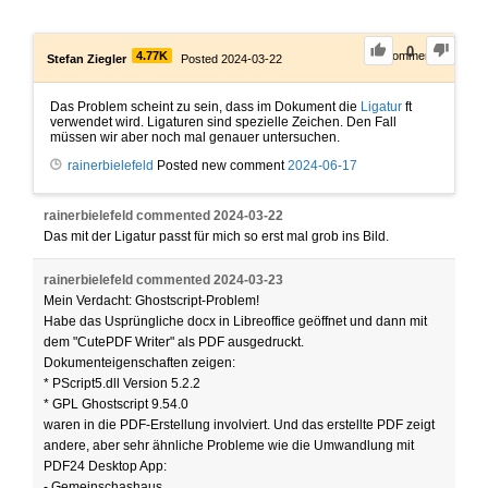
0
4.77K
4
Comments
Stefan Ziegler
Posted 2024-03-22
Das Problem scheint zu sein, dass im Dokument die
Ligatur
ft
verwendet wird. Ligaturen sind spezielle Zeichen. Den Fall
müssen wir aber noch mal genauer untersuchen.
rainerbielefeld
Posted new comment
2024-06-17
rainerbielefeld
commented
2024-03-22
Das mit der Ligatur passt für mich so erst mal grob ins Bild.
rainerbielefeld
commented
2024-03-23
Mein Verdacht: Ghostscript-Problem!
Habe das Usprüngliche docx in Libreoffice geöffnet und dann mit
dem "CutePDF Writer" als PDF ausgedruckt.
Dokumenteigenschaften zeigen:
* PScript5.dll Version 5.2.2
* GPL Ghostscript 9.54.0
waren in die PDF-Erstellung involviert. Und das erstellte PDF zeigt
andere, aber sehr ähnliche Probleme wie die Umwandlung mit
PDF24 Desktop App:
- Gemeinschashaus