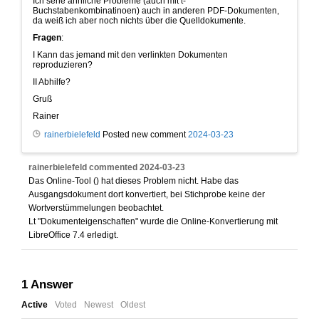
Ich sehe ähnliche Probleme (auch mit t-
Buchstabenkombinatinoen) auch in anderen PDF-Dokumenten,
da weiß ich aber noch nichts über die Quelldokumente.
Fragen
:
I Kann das jemand mit den verlinkten Dokumenten
reproduzieren?
II Abhilfe?
Gruß
Rainer
rainerbielefeld
Posted new comment
2024-03-23
rainerbielefeld
commented
2024-03-23
Das Online-Tool () hat dieses Problem nicht. Habe das
Ausgangsdokument dort konvertiert, bei Stichprobe keine der
Wortverstümmelungen beobachtet.
Lt "Dokumenteigenschaften" wurde die Online-Konvertierung mit
LibreOffice 7.4 erledigt.
1
Answer
Active
Voted
Newest
Oldest