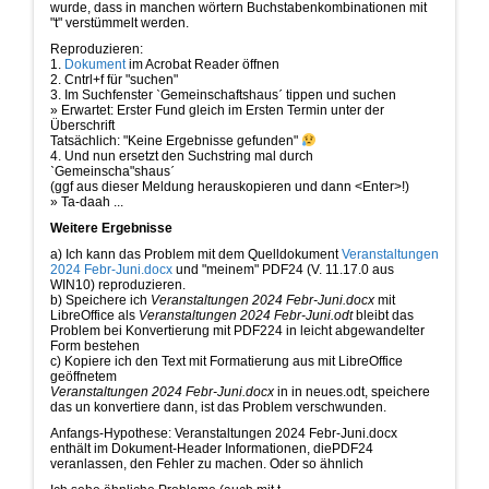
wurde, dass in manchen wörtern Buchstabenkombinationen mit
"t" verstümmelt werden.
Reproduzieren:
1.
Dokument
im Acrobat Reader öffnen
2. Cntrl+f für "suchen"
3. Im Suchfenster ˋGemeinschaftshausˊ tippen und suchen
» Erwartet: Erster Fund gleich im Ersten Termin unter der
Überschrift
Tatsächlich: "Keine Ergebnisse gefunden"
4. Und nun ersetzt den Suchstring mal durch
ˋGemeinscha"shausˊ
(ggf aus dieser Meldung herauskopieren und dann <Enter>!)
» Ta-daah ...
Weitere Ergebnisse
a) Ich kann das Problem mit dem Quelldokument
Veranstaltungen
2024 Febr-Juni.docx
und "meinem" PDF24 (V. 11.17.0 aus
WIN10) reproduzieren.
b) Speichere ich
Veranstaltungen 2024 Febr-Juni.docx
mit
LibreOffice als
Veranstaltungen 2024 Febr-Juni.odt
bleibt das
Problem bei Konvertierung mit PDF224 in leicht abgewandelter
Form bestehen
c) Kopiere ich den Text mit Formatierung aus mit LibreOffice
geöffnetem
Veranstaltungen 2024 Febr-Juni.docx
in in neues.odt, speichere
das un konvertiere dann, ist das Problem verschwunden.
Anfangs-Hypothese: Veranstaltungen 2024 Febr-Juni.docx
enthält im Dokument-Header Informationen, diePDF24
veranlassen, den Fehler zu machen. Oder so ähnlich