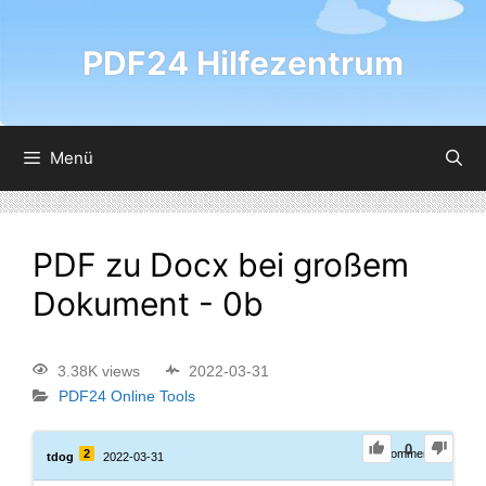
PDF24 Hilfezentrum
Menü
PDF zu Docx bei großem
Dokument - 0b
3.38K views
2022-03-31
PDF24 Online Tools
0
2
0
Comments
tdog
2022-03-31