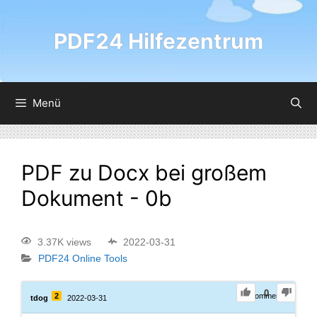
PDF24 Hilfezentrum
Menü
PDF zu Docx bei großem
Dokument - 0b
3.37K views
2022-03-31
PDF24 Online Tools
0
2
0
Comments
tdog
2022-03-31