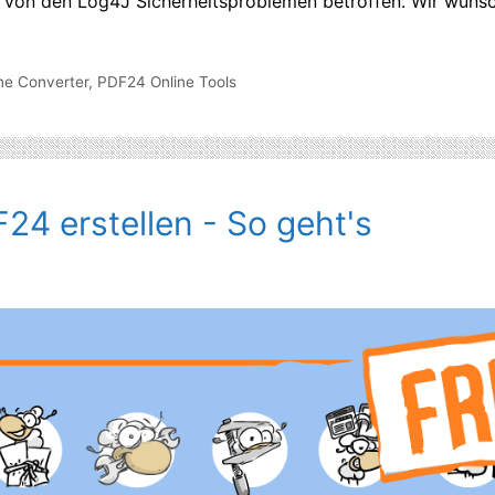
ht von den Log4J Sicherheitsproblemen betroffen. Wir wünsc
ne Converter
,
PDF24 Online Tools
24 erstellen - So geht's