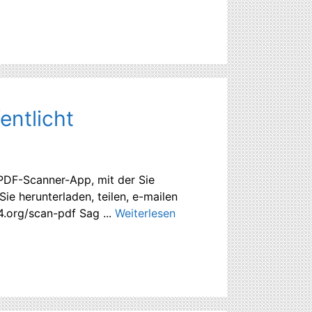
entlicht
 PDF-Scanner-App, mit der Sie
ie herunterladen, teilen, e-mailen
4.org/scan-pdf Sag ...
Weiterlesen