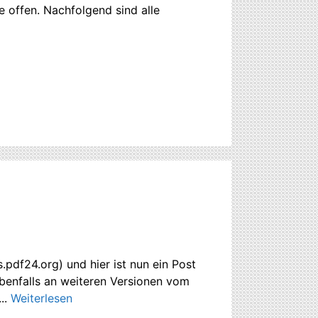
e offen. Nachfolgend sind alle
.pdf24.org) und hier ist nun ein Post
ebenfalls an weiteren Versionen vom
..
Weiterlesen