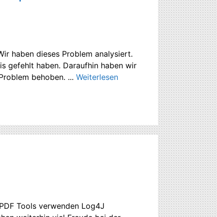
 Wir haben dieses Problem analysiert.
is gefehlt haben. Daraufhin haben wir
roblem behoben. ...
Weiterlesen
e PDF Tools verwenden Log4J