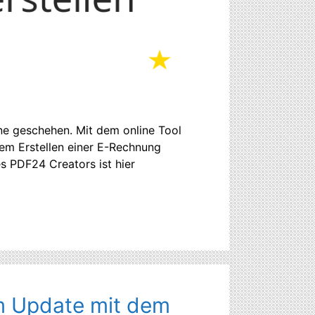
ine geschehen. Mit dem online Tool
dem Erstellen einer E-Rechnung
es PDF24 Creators ist hier
m Update mit dem