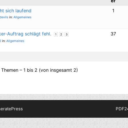
er
ht sich laufend
1
devils
in:
Allgemeines
r-Auftrag schlägt fehl.
37
1
2
3
6
in:
Allgemeines
 Themen – 1 bis 2 (von insgesamt 2)
eratePress
PDF2