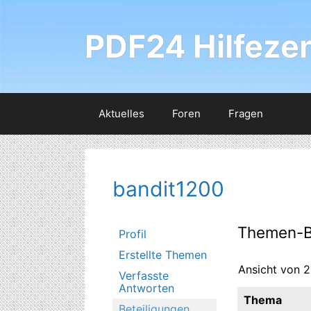
Zum
Inhalt
PDF24 Hilfeze
springen
Aktuelles
Foren
Fragen
bandit1200
Themen-B
Profil
Erstellte Themen
Ansicht von 2
Verfasste
Antworten
Thema
Beteiligungen